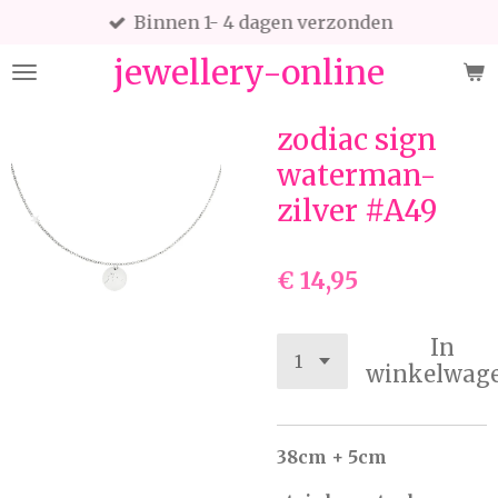
Binnen 1- 4 dagen verzonden
Ga
direct
jewellery-online
naar
de
hoofdinhoud
zodiac sign
waterman-
zilver #A49
€ 14,95
In
winkelwag
38cm + 5cm