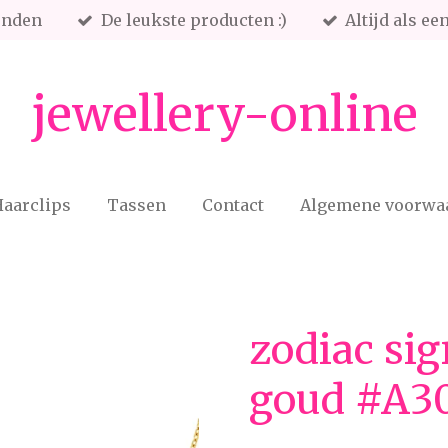
onden
De leukste producten :)
Altijd als e
jewellery-online
aarclips
Tassen
Contact
Algemene voorwa
zodiac sig
goud #A3