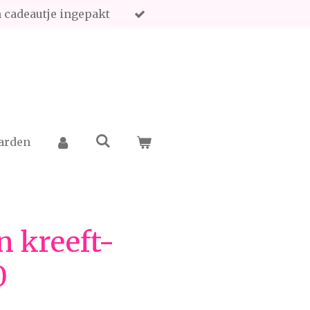
en cadeautje ingepakt
arden
n kreeft-
0