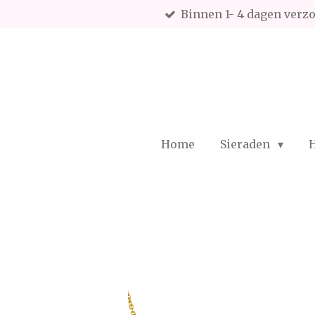
Binnen 1- 4 dagen verz
Ga
direct
naar
de
hoofdinhoud
Home
Sieraden
H