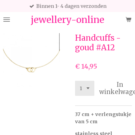
Binnen 1- 4 dagen verzonden
Ga
direct
jewellery-online
naar
de
hoofdinhoud
Handcuffs -
goud #A12
€ 14,95
In
winkelwag
37 cm + verlengstukje
van 5 cm
stainless steel