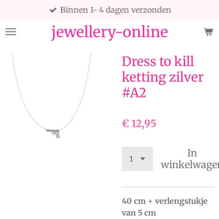
Binnen 1- 4 dagen verzonden
Ga
direct
jewellery-online
naar
de
hoofdinhoud
Dress to kill
ketting zilver
#A2
€ 12,95
In
winkelwage
40 cm + verlengstukje
van 5 cm