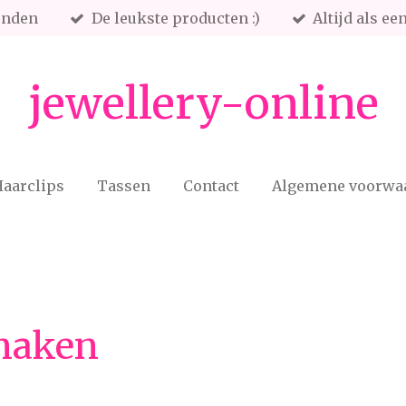
onden
De leukste producten :)
Altijd als e
jewellery-online
aarclips
Tassen
Contact
Algemene voorwa
maken