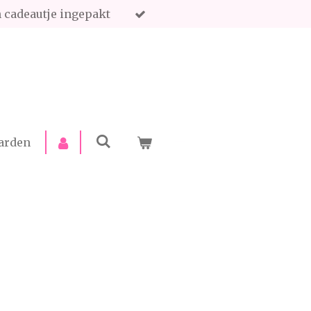
en cadeautje ingepakt
arden