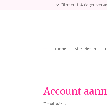
Binnen 1- 4 dagen verz
Ga
direct
naar
de
hoofdinhoud
Home
Sieraden
H
Account aan
E-mailadres